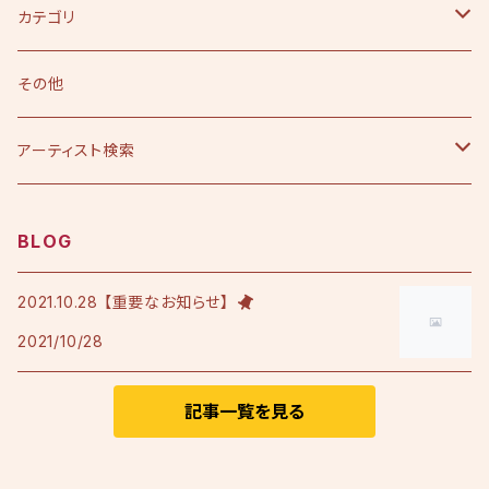
カテゴリ
CD
その他
シングル
DVD
アーティスト検索
アルバム
シングル
Tシャツ・衣料品
えひめ憲一
BLOG
限定版
アルバム
Tシャツ
印刷物
小田純平
2021.10.28 【重要なお知らせ】
2021/10/28
フレンチテリースタジャン
カラオケノート
その他
加宮佑唏
ポロシャツ
記事一覧を見る
Psalm
その他衣料品
澤田慶仁