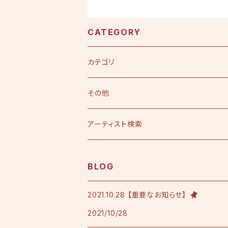
CATEGORY
カテゴリ
CD
その他
シングル
DVD
アーティスト検索
アルバム
シングル
Tシャツ・衣料品
えひめ憲一
BLOG
限定版
アルバム
Tシャツ
印刷物
小田純平
2021.10.28 【重要なお知らせ】
2021/10/28
フレンチテリースタジャン
カラオケノート
その他
加宮佑唏