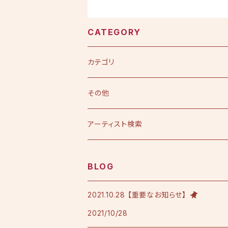
CATEGORY
カテゴリ
CD
その他
シングル
DVD
アーティスト検索
アルバム
シングル
Tシャツ・衣料品
えひめ憲一
BLOG
限定版
アルバム
Tシャツ
印刷物
小田純平
2021.10.28 【重要なお知らせ】
2021/10/28
フレンチテリースタジャン
カラオケノート
その他
加宮佑唏