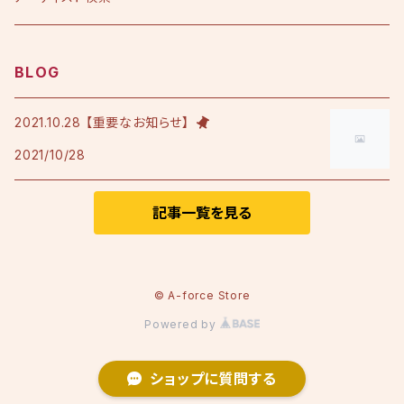
アルバム
シングル
Tシャツ・衣料品
えひめ憲一
BLOG
限定版
アルバム
Tシャツ
印刷物
小田純平
2021.10.28 【重要なお知らせ】
2021/10/28
フレンチテリースタジャン
カラオケノート
その他
加宮佑唏
ポロシャツ
記事一覧を見る
Psalm
その他衣料品
澤田慶仁
© A-force Store
Powered by
テミヤン.
ショップに質問する
Nozom