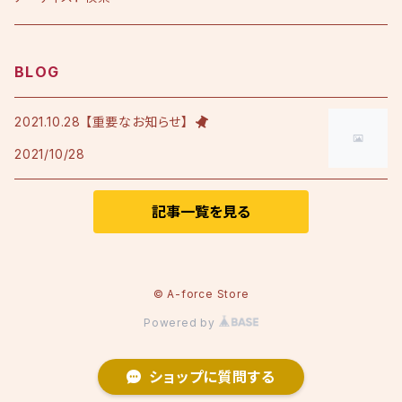
アルバム
シングル
Tシャツ・衣料品
えひめ憲一
BLOG
限定版
アルバム
Tシャツ
印刷物
小田純平
2021.10.28 【重要なお知らせ】
2021/10/28
フレンチテリースタジャン
カラオケノート
その他
加宮佑唏
ポロシャツ
記事一覧を見る
Psalm
その他衣料品
澤田慶仁
© A-force Store
Powered by
テミヤン.
ショップに質問する
Nozom