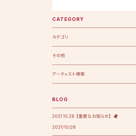
CATEGORY
カテゴリ
CD
その他
シングル
DVD
アーティスト検索
アルバム
シングル
Tシャツ・衣料品
えひめ憲一
BLOG
限定版
アルバム
Tシャツ
印刷物
小田純平
2021.10.28 【重要なお知らせ】
2021/10/28
フレンチテリースタジャン
カラオケノート
その他
加宮佑唏