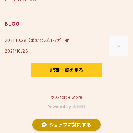
アルバム
シングル
Tシャツ・衣料品
えひめ憲一
BLOG
限定版
アルバム
Tシャツ
印刷物
小田純平
2021.10.28 【重要なお知らせ】
2021/10/28
フレンチテリースタジャン
カラオケノート
その他
加宮佑唏
ポロシャツ
記事一覧を見る
Psalm
その他衣料品
澤田慶仁
© A-force Store
Powered by
テミヤン.
ショップに質問する
Nozom