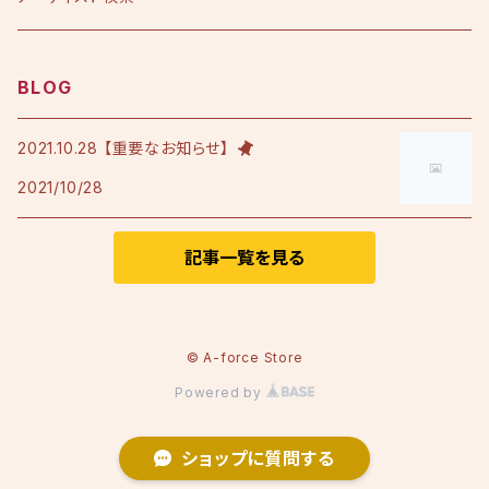
アルバム
シングル
Tシャツ・衣料品
えひめ憲一
BLOG
限定版
アルバム
Tシャツ
印刷物
小田純平
2021.10.28 【重要なお知らせ】
2021/10/28
フレンチテリースタジャン
カラオケノート
その他
加宮佑唏
ポロシャツ
記事一覧を見る
Psalm
その他衣料品
澤田慶仁
© A-force Store
Powered by
テミヤン.
ショップに質問する
Nozom