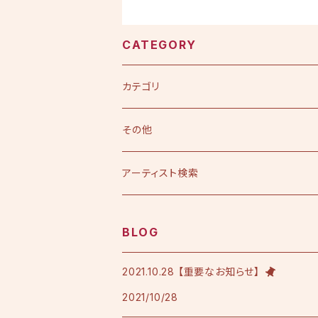
CATEGORY
カテゴリ
CD
その他
シングル
DVD
アーティスト検索
アルバム
シングル
Tシャツ・衣料品
えひめ憲一
BLOG
限定版
アルバム
Tシャツ
印刷物
小田純平
2021.10.28 【重要なお知らせ】
2021/10/28
フレンチテリースタジャン
カラオケノート
その他
加宮佑唏