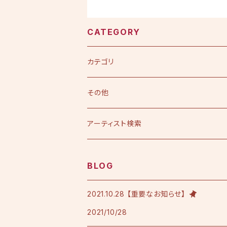
CATEGORY
カテゴリ
CD
その他
シングル
DVD
アーティスト検索
アルバム
シングル
Tシャツ・衣料品
えひめ憲一
BLOG
限定版
アルバム
Tシャツ
印刷物
小田純平
2021.10.28 【重要なお知らせ】
2021/10/28
フレンチテリースタジャン
カラオケノート
その他
加宮佑唏