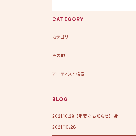
CATEGORY
カテゴリ
CD
その他
シングル
DVD
アーティスト検索
アルバム
シングル
Tシャツ・衣料品
えひめ憲一
BLOG
限定版
アルバム
Tシャツ
印刷物
小田純平
2021.10.28 【重要なお知らせ】
2021/10/28
フレンチテリースタジャン
カラオケノート
その他
加宮佑唏