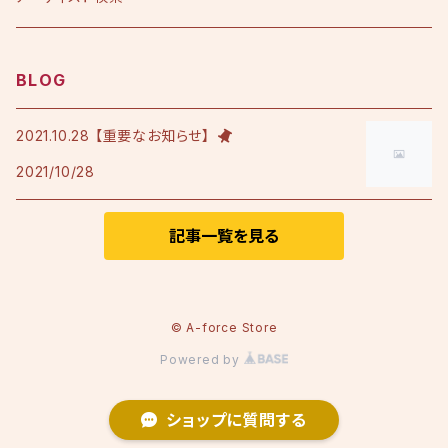
アルバム
シングル
Tシャツ・衣料品
えひめ憲一
BLOG
限定版
アルバム
Tシャツ
印刷物
小田純平
2021.10.28 【重要なお知らせ】
2021/10/28
フレンチテリースタジャン
カラオケノート
その他
加宮佑唏
ポロシャツ
記事一覧を見る
Psalm
その他衣料品
澤田慶仁
© A-force Store
Powered by
テミヤン.
ショップに質問する
Nozom