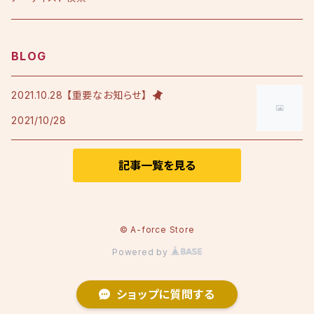
アルバム
シングル
Tシャツ・衣料品
えひめ憲一
BLOG
限定版
アルバム
Tシャツ
印刷物
小田純平
2021.10.28 【重要なお知らせ】
2021/10/28
フレンチテリースタジャン
カラオケノート
その他
加宮佑唏
ポロシャツ
記事一覧を見る
Psalm
その他衣料品
澤田慶仁
© A-force Store
Powered by
テミヤン.
ショップに質問する
Nozom