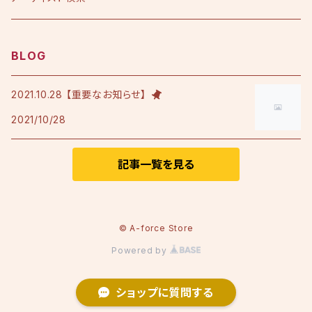
アルバム
シングル
Tシャツ・衣料品
えひめ憲一
BLOG
限定版
アルバム
Tシャツ
印刷物
小田純平
2021.10.28 【重要なお知らせ】
2021/10/28
フレンチテリースタジャン
カラオケノート
その他
加宮佑唏
ポロシャツ
記事一覧を見る
Psalm
その他衣料品
澤田慶仁
© A-force Store
Powered by
テミヤン.
ショップに質問する
Nozom