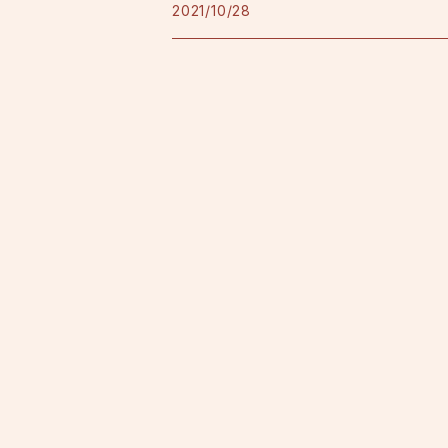
2021/10/28
フレンチテリースタジャン
カラオケノート
その他
加宮佑唏
ポロシャツ
Psalm
その他衣料品
澤田慶仁
テミヤン.
Nozom
田山ひろし
長浜有美
ブラボーしろう