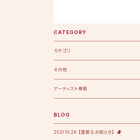
CATEGORY
カテゴリ
CD
その他
シングル
DVD
アーティスト検索
アルバム
シングル
Tシャツ・衣料品
えひめ憲一
BLOG
限定版
アルバム
Tシャツ
印刷物
小田純平
2021.10.28 【重要なお知らせ】