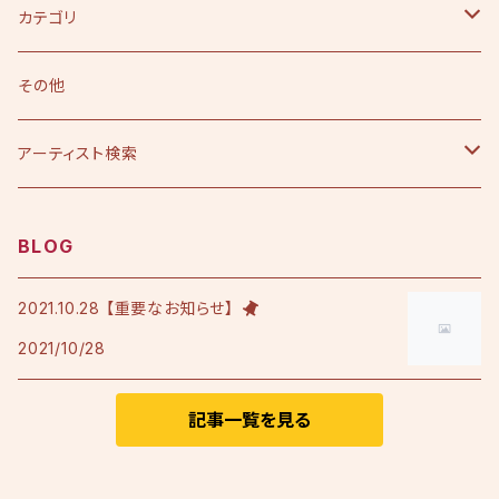
カテゴリ
CD
その他
シングル
DVD
アーティスト検索
アルバム
シングル
Tシャツ・衣料品
えひめ憲一
BLOG
限定版
アルバム
Tシャツ
印刷物
小田純平
2021.10.28 【重要なお知らせ】
2021/10/28
フレンチテリースタジャン
カラオケノート
その他
加宮佑唏
ポロシャツ
記事一覧を見る
Psalm
その他衣料品
澤田慶仁