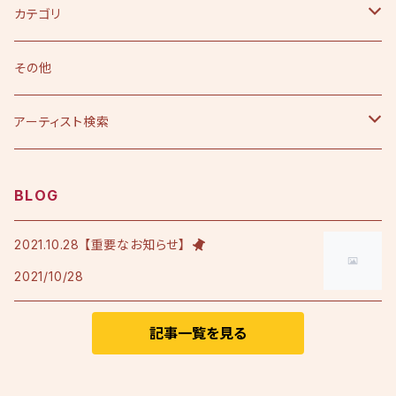
カテゴリ
CD
その他
シングル
DVD
アーティスト検索
アルバム
シングル
Tシャツ・衣料品
えひめ憲一
BLOG
限定版
アルバム
Tシャツ
印刷物
小田純平
2021.10.28 【重要なお知らせ】
2021/10/28
フレンチテリースタジャン
カラオケノート
その他
加宮佑唏
ポロシャツ
記事一覧を見る
Psalm
その他衣料品
澤田慶仁