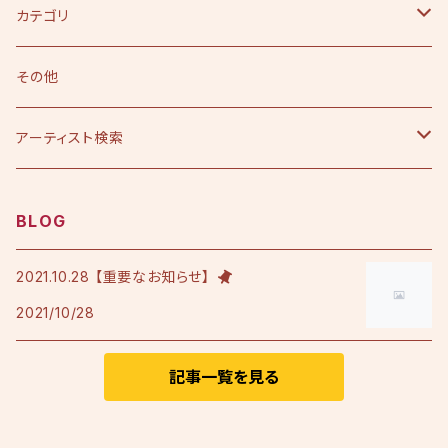
カテゴリ
CD
その他
シングル
DVD
アーティスト検索
アルバム
シングル
Tシャツ・衣料品
えひめ憲一
BLOG
限定版
アルバム
Tシャツ
印刷物
小田純平
2021.10.28 【重要なお知らせ】
2021/10/28
フレンチテリースタジャン
カラオケノート
その他
加宮佑唏
ポロシャツ
記事一覧を見る
Psalm
その他衣料品
澤田慶仁