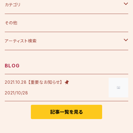
カテゴリ
CD
その他
シングル
DVD
アーティスト検索
アルバム
シングル
Tシャツ・衣料品
えひめ憲一
BLOG
限定版
アルバム
Tシャツ
印刷物
小田純平
2021.10.28 【重要なお知らせ】
2021/10/28
フレンチテリースタジャン
カラオケノート
その他
加宮佑唏
ポロシャツ
記事一覧を見る
Psalm
その他衣料品
澤田慶仁